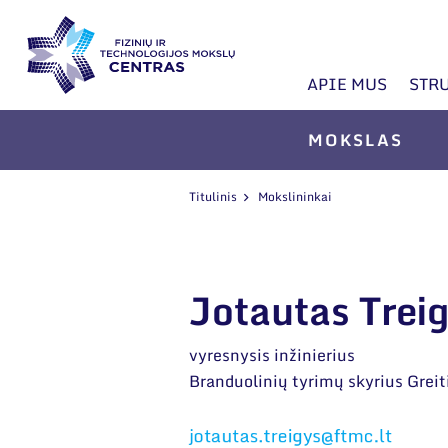
APIE MUS
STR
MOKSLAS
Titulinis
Mokslininkai
Jotautas Trei
vyresnysis inžinierius
Branduolinių tyrimų skyrius Greit