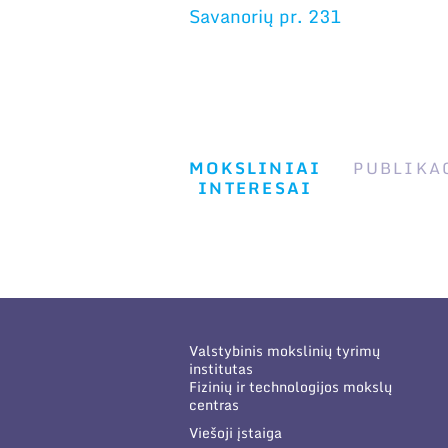
Savanorių pr. 231
MOKSLINIAI
PUBLIKA
INTERESAI
Valstybinis mokslinių tyrimų
institutas
Fizinių ir technologijos mokslų
centras
Viešoji įstaiga