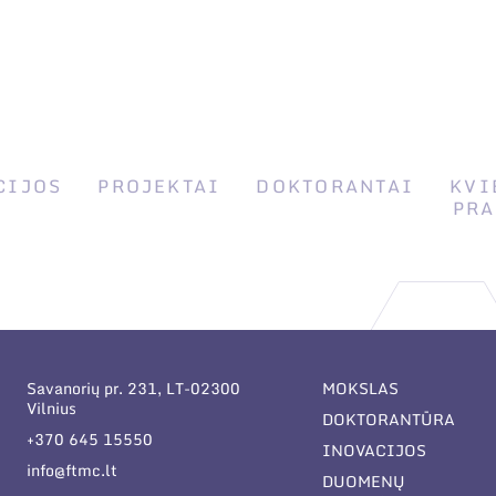
CIJOS
PROJEKTAI
DOKTORANTAI
KVI
PRA
Savanorių pr. 231, LT-02300
MOKSLAS
Vilnius
DOKTORANTŪRA
+370 645 15550
INOVACIJOS
info@ftmc.lt
DUOMENŲ