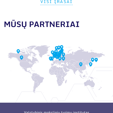
VISI ĮRAŠAI
MŪSŲ PARTNERIAI
Valstybinis mokslinių tyrimų institutas