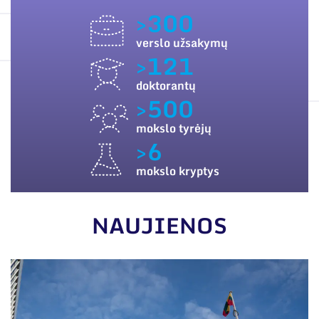
ES PARAMA
Narystė nacionalinėse ir tarptautinėse
>300
organizacijose bei asociacijose
SUSISIEKITE SU MUMIS
verslo užsakymų
>121
doktorantų
>500
mokslo tyrėjų
>6
mokslo kryptys
NAUJIENOS