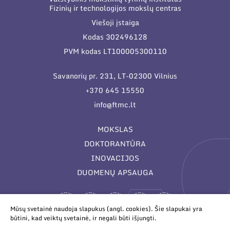
Fizinių ir technologijos mokslų centras
Viešoji įstaiga
Kodas 302496128
PVM kodas LT100005300110
Savanorių pr. 231, LT-02300 Vilnius
+370 645 15550
info@ftmc.lt
MOKSLAS
DOKTORANTŪRA
INOVACIJOS
DUOMENŲ APSAUGA
Mūsų svetainė naudoja slapukus (angl. cookies). Šie slapukai yra
būtini, kad veiktų svetainė, ir negali būti išjungti.