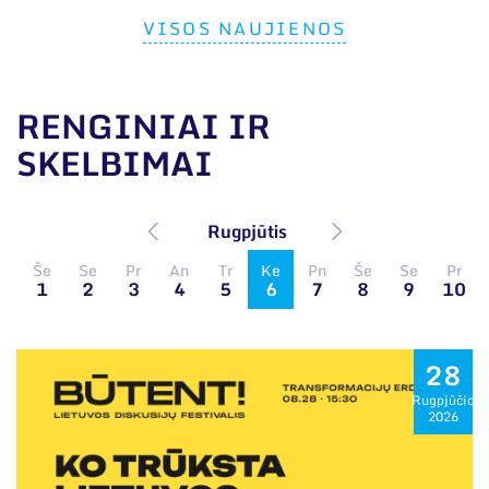
VISOS NAUJIENOS
RENGINIAI IR
SKELBIMAI
Rugpjūtis
Še
Se
Pr
An
Tr
Ke
Pn
Še
Se
Pr
1
2
3
4
5
6
7
8
9
10
28
Rugpjūčio
2026