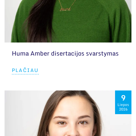
Huma Amber disertacijos svarstymas
PLAČIAU
9
Liepos
2026