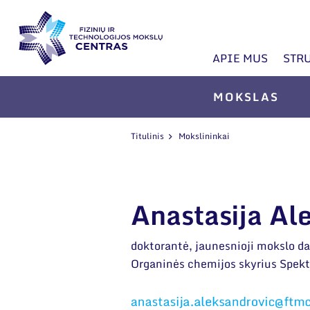
APIE MUS
STR
MOKSLAS
Titulinis
Mokslininkai
Anastasija Al
doktorantė, jaunesnioji mokslo d
Organinės chemijos skyrius Spekt