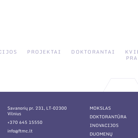
CIJOS
PROJEKTAI
DOKTORANTAI
KVI
PRA
Savanorių pr. 231, LT-02300
MOKSLAS
Vilnius
DOKTORANTŪRA
+370 645 15550
INOVACIJOS
info@ftmc.lt
DUOMENŲ