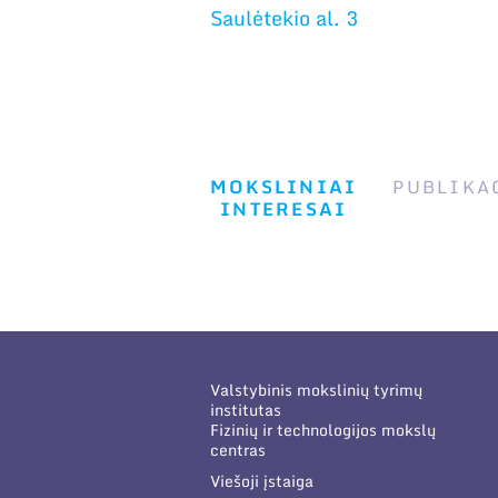
Saulėtekio al. 3
MOKSLINIAI
PUBLIKA
INTERESAI
Valstybinis mokslinių tyrimų
institutas
Fizinių ir technologijos mokslų
centras
Viešoji įstaiga