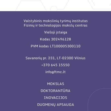
Narystė nacionalinėse ir tarptautinėse
organizacijose bei asociacijose
Valstybinis mokslinių tyrimų institutas
Fizinių ir technologijos mokslų centras
Viešoji įstaiga
Kodas 302496128
PVM kodas LT100005300110
Savanorių pr. 231, LT-02300 Vilnius
+370 645 15550
info@ftmc.lt
MOKSLAS
DOKTORANTŪRA
INOVACIJOS
DUOMENŲ APSAUGA